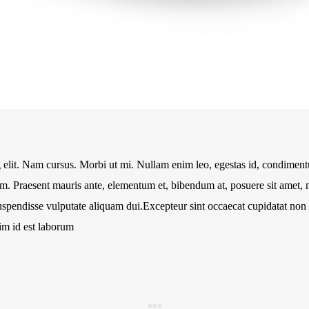
g elit. Nam cursus. Morbi ut mi. Nullam enim leo, egestas id, condimen
m. Praesent mauris ante, elementum et, bibendum at, posuere sit amet, 
Suspendisse vulputate aliquam dui.Excepteur sint occaecat cupidatat non
nim id est laborum